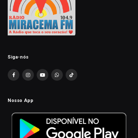
Siga-nós
Facebook
Instagram
YouTube
WhatsApp
TikTok
Nosso App