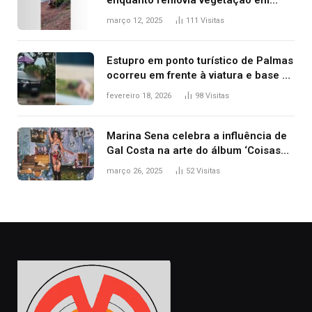
enquanto removia vegetação em
ribanceira de rodovia
março 12, 2025
111
Visitas
Estupro em ponto turístico de Palmas
ocorreu em frente à viatura e base de
segurança; polícia investiga
fevereiro 18, 2026
98
Visitas
Marina Sena celebra a influência de
Gal Costa na arte do álbum ‘Coisas
naturais’
março 26, 2025
52
Visitas