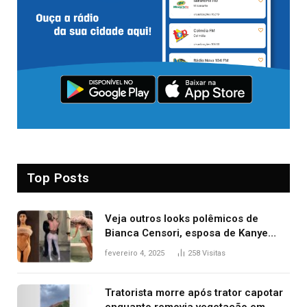
Top Posts
Veja outros looks polêmicos de
Bianca Censori, esposa de Kanye
West que apareceu nua no Grammy
fevereiro 4, 2025
258
Visitas
2025
Tratorista morre após trator capotar