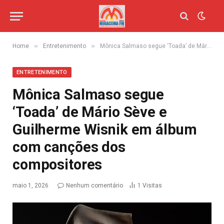
»
»
Home
Entretenimento
Mônica Salmaso segue ‘Toada’ de Mário Sève e Guilherme Wisnik em álbum com canções dos compositores
ENTRETENIMENTO
Mônica Salmaso segue
‘Toada’ de Mário Sève e
Guilherme Wisnik em álbum
com canções dos
compositores
maio 1, 2026
Nenhum comentário
1
Visitas