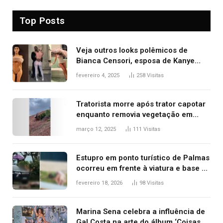
Top Posts
Veja outros looks polêmicos de
Bianca Censori, esposa de Kanye
West que apareceu nua no Grammy
fevereiro 4, 2025
258
Visitas
2025
Tratorista morre após trator capotar
enquanto removia vegetação em
ribanceira de rodovia
março 12, 2025
111
Visitas
Estupro em ponto turístico de Palmas
ocorreu em frente à viatura e base de
segurança; polícia investiga
fevereiro 18, 2026
98
Visitas
Marina Sena celebra a influência de
Gal Costa na arte do álbum ‘Coisas