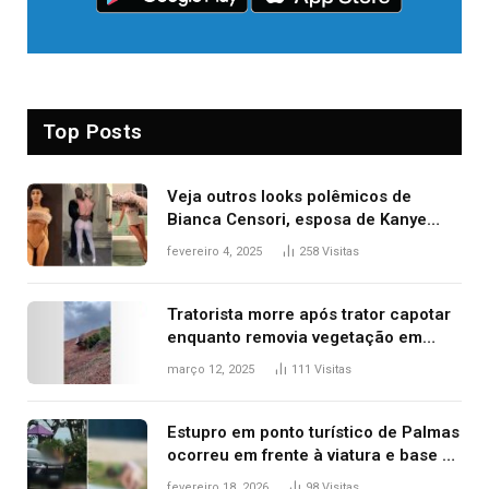
Top Posts
Veja outros looks polêmicos de
Bianca Censori, esposa de Kanye
West que apareceu nua no Grammy
fevereiro 4, 2025
258
Visitas
2025
Tratorista morre após trator capotar
enquanto removia vegetação em
ribanceira de rodovia
março 12, 2025
111
Visitas
Estupro em ponto turístico de Palmas
ocorreu em frente à viatura e base de
segurança; polícia investiga
fevereiro 18, 2026
98
Visitas