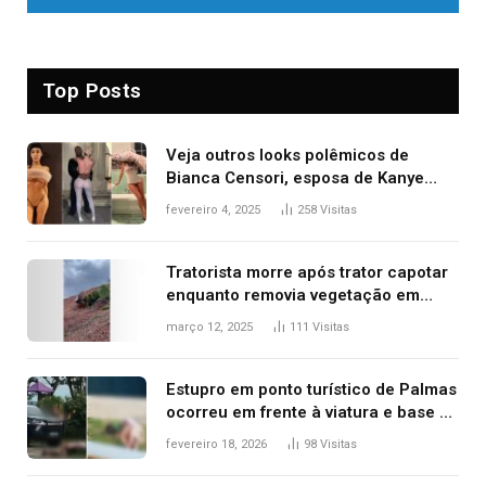
Top Posts
Veja outros looks polêmicos de
Bianca Censori, esposa de Kanye
West que apareceu nua no Grammy
fevereiro 4, 2025
258
Visitas
2025
Tratorista morre após trator capotar
enquanto removia vegetação em
ribanceira de rodovia
março 12, 2025
111
Visitas
Estupro em ponto turístico de Palmas
ocorreu em frente à viatura e base de
segurança; polícia investiga
fevereiro 18, 2026
98
Visitas