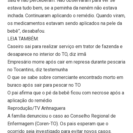
saiu e não perceberam. Não observaram para ver se
estava tudo bem, se a perninha da neném não estava
inchada. Continuaram aplicando o remédio. Quando viram,
os medicamentos estavam sendo aplicados na pele da
bebê”, desabafou.
LEIA TAMBÉM:
Caseiro sai para realizar serviço em trator de fazenda e
desaparece no interior do TO, diz irmã
Empresário morre após cair em represa durante pescaria
no Tocantins, diz testemunha
O que se sabe sobre comerciante encontrado morto em
buraco após sair para pescar no TO
O pai afirma que o pé da bebê ficou com necrose após a
aplicação do remédio
Reprodução/TV Anhnaguera
A família denunciou o caso ao Conselho Regional de
Enfermagem (Coren-TO). Os pais esperam que o
ocorrido seja investigado para evitar novos casos.