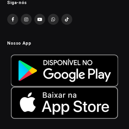
Siga-nós
Facebook
Instagram
YouTube
WhatsApp
TikTok
Nosso App