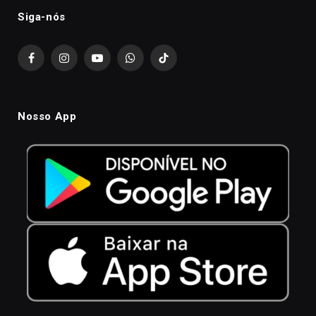
Siga-nós
Facebook
Instagram
YouTube
WhatsApp
TikTok
Nosso App