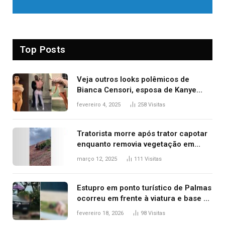
Top Posts
Veja outros looks polêmicos de
Bianca Censori, esposa de Kanye
West que apareceu nua no Grammy
fevereiro 4, 2025
258
Visitas
2025
Tratorista morre após trator capotar
enquanto removia vegetação em
ribanceira de rodovia
março 12, 2025
111
Visitas
Estupro em ponto turístico de Palmas
ocorreu em frente à viatura e base de
segurança; polícia investiga
fevereiro 18, 2026
98
Visitas