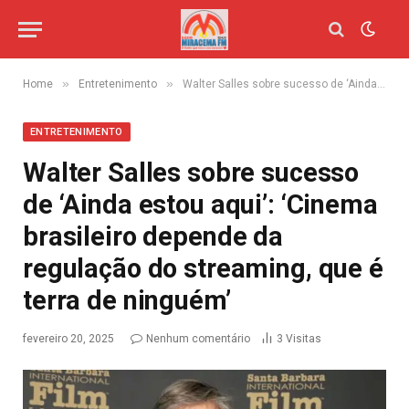
»
»
Home
Entretenimento
Walter Salles sobre sucesso de ‘Ainda estou aqui’: ‘Cinema brasileiro depende da regulação do streaming, que é terra de ninguém’
ENTRETENIMENTO
Walter Salles sobre sucesso
de ‘Ainda estou aqui’: ‘Cinema
brasileiro depende da
regulação do streaming, que é
terra de ninguém’
fevereiro 20, 2025
Nenhum comentário
3
Visitas