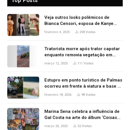
Top Posts
Veja outros looks polêmicos de
Bianca Censori, esposa de Kanye
West que apareceu nua no Grammy
fevereiro 4, 2025
258
Visitas
2025
Tratorista morre após trator capotar
enquanto removia vegetação em
ribanceira de rodovia
março 12, 2025
111
Visitas
Estupro em ponto turístico de Palmas
ocorreu em frente à viatura e base de
segurança; polícia investiga
fevereiro 18, 2026
98
Visitas
Marina Sena celebra a influência de
Gal Costa na arte do álbum ‘Coisas
naturais’
março 26, 2025
52
Visitas