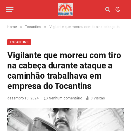
»
»
Home
Tocantins
Vigilante que morreu com tiro na cabeça durante ataque a caminhão trabalhava em empresa do Tocantins
TOCANTINS
Vigilante que morreu com tiro
na cabeça durante ataque a
caminhão trabalhava em
empresa do Tocantins
dezembro 10, 2024
Nenhum comentário
0
Visitas