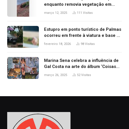
enquanto removia vegetação em
ribanceira de rodovia
março 12, 2025
111
Visitas
Estupro em ponto turístico de Palmas
ocorreu em frente à viatura e base de
segurança; polícia investiga
fevereiro 18, 2026
98
Visitas
Marina Sena celebra a influência de
Gal Costa na arte do álbum ‘Coisas
naturais’
março 26, 2025
52
Visitas