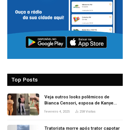
Top Posts
Veja outros looks polêmicos de
Bianca Censori, esposa de Kanye
West que apareceu nua no Grammy
fevereiro 4, 2025
258
Visitas
2025
Tratorista morre após trator capotar