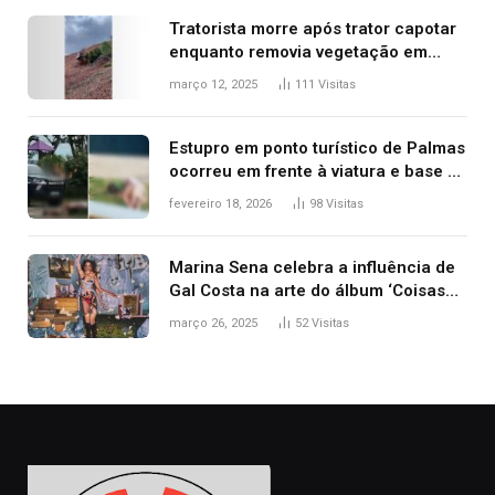
Tratorista morre após trator capotar
enquanto removia vegetação em
ribanceira de rodovia
março 12, 2025
111
Visitas
Estupro em ponto turístico de Palmas
ocorreu em frente à viatura e base de
segurança; polícia investiga
fevereiro 18, 2026
98
Visitas
Marina Sena celebra a influência de
Gal Costa na arte do álbum ‘Coisas
naturais’
março 26, 2025
52
Visitas