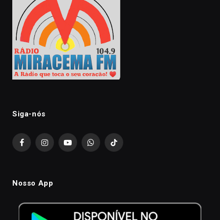
Siga-nós
Facebook
Instagram
YouTube
WhatsApp
TikTok
Nosso App