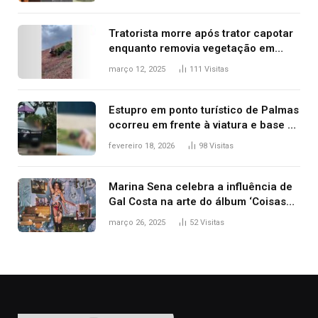
2025
Tratorista morre após trator capotar
enquanto removia vegetação em
ribanceira de rodovia
março 12, 2025
111
Visitas
Estupro em ponto turístico de Palmas
ocorreu em frente à viatura e base de
segurança; polícia investiga
fevereiro 18, 2026
98
Visitas
Marina Sena celebra a influência de
Gal Costa na arte do álbum ‘Coisas
naturais’
março 26, 2025
52
Visitas