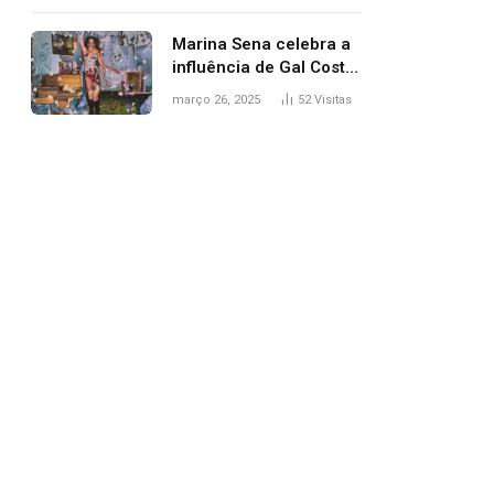
segurança; polícia
investiga
Marina Sena celebra a
influência de Gal Costa
na arte do álbum
março 26, 2025
52
Visitas
‘Coisas naturais’
pp