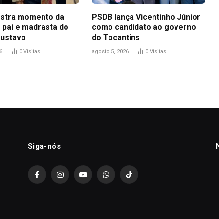
stra momento da
PSDB lança Vicentinho Júnior
 pai e madrasta do
como candidato ao governo
Gustavo
do Tocantins
6
0
Visitas
agosto 5, 2026
0
Visitas
Siga-nós
Facebook
Instagram
YouTube
WhatsApp
TikTok