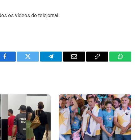
dos os vídeos do telejornal.
Facebook
Twitter
Telegram
Email
Copy
WhatsA
Link