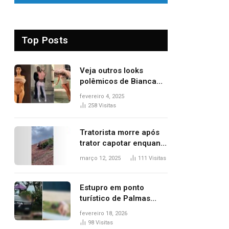
Top Posts
Veja outros looks
polêmicos de Bianca
Censori, esposa de
fevereiro 4, 2025
Kanye West que
258
Visitas
apareceu nua no
Grammy 2025
Tratorista morre após
trator capotar enquanto
removia vegetação em
março 12, 2025
111
Visitas
ribanceira de rodovia
Estupro em ponto
turístico de Palmas
ocorreu em frente à
fevereiro 18, 2026
viatura e base de
98
Visitas