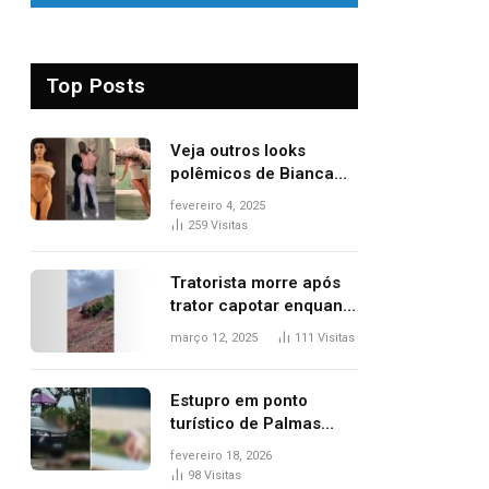
Top Posts
Veja outros looks
polêmicos de Bianca
Censori, esposa de
fevereiro 4, 2025
Kanye West que
259
Visitas
apareceu nua no
Grammy 2025
Tratorista morre após
trator capotar enquanto
removia vegetação em
março 12, 2025
111
Visitas
ribanceira de rodovia
Estupro em ponto
turístico de Palmas
ocorreu em frente à
fevereiro 18, 2026
viatura e base de
98
Visitas