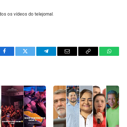
dos os vídeos do telejornal.
Facebook
Twitter
Telegram
Email
Copy
WhatsA
Link