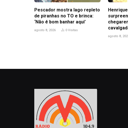
Pescador mostra lago repleto
Henrique
de piranhas no TO e brinca:
surpreen
‘Não é bom banhar aqui’
chegarem
cavalgad
agosto 8, 2026
0
Visitas
agosto 8, 202