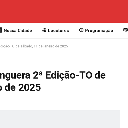
Nossa Cidade
Locutores
Programação
dição-TO de sábado, 11 de janeiro de 2025
nguera 2ª Edição-TO de
o de 2025