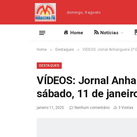
domingo, 9 agosto
Home
Notícias
»
»
Home
Destaques
VÍDEOS: Jornal Anhanguera 2ª E
DESTAQUES
VÍDEOS: Jornal Anha
sábado, 11 de janeir
janeiro 11, 2025
Nenhum comentário
3
Visitas