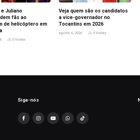
 e Juliano
Veja quem são os candidatos
dem fãs ao
a vice-governador no
 de helicóptero em
Tocantins em 2026
a
agosto 6, 2026
0
Visitas
6
0
Visitas
Siga-nós
Facebook
Instagram
YouTube
WhatsApp
TikTok