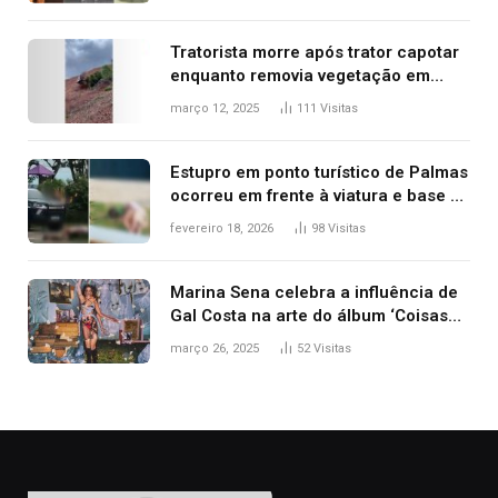
2025
Tratorista morre após trator capotar
enquanto removia vegetação em
ribanceira de rodovia
março 12, 2025
111
Visitas
Estupro em ponto turístico de Palmas
ocorreu em frente à viatura e base de
segurança; polícia investiga
fevereiro 18, 2026
98
Visitas
Marina Sena celebra a influência de
Gal Costa na arte do álbum ‘Coisas
naturais’
março 26, 2025
52
Visitas