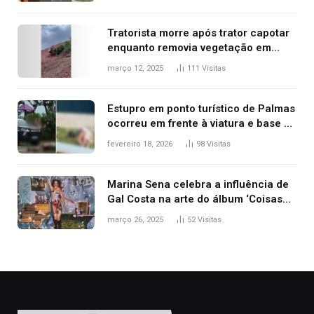
2025
Tratorista morre após trator capotar
enquanto removia vegetação em
ribanceira de rodovia
março 12, 2025
111
Visitas
Estupro em ponto turístico de Palmas
ocorreu em frente à viatura e base de
segurança; polícia investiga
fevereiro 18, 2026
98
Visitas
Marina Sena celebra a influência de
Gal Costa na arte do álbum ‘Coisas
naturais’
março 26, 2025
52
Visitas