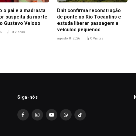
 o pai e a madrasta
Dnit confirma reconstrução
or suspeita da morte
de ponte no Rio Tocantins e
o Gustavo Veloso
estuda liberar passagem a
veículos pequenos
6
0
Visitas
agosto 8, 2026
0
Visitas
Siga-nós
Facebook
Instagram
YouTube
WhatsApp
TikTok