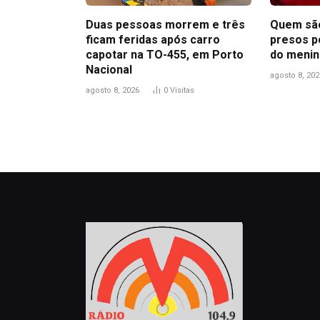
Duas pessoas morrem e três
Quem são
ficam feridas após carro
presos p
capotar na TO-455, em Porto
do menin
Nacional
agosto 8, 202
agosto 8, 2026
0
Visitas