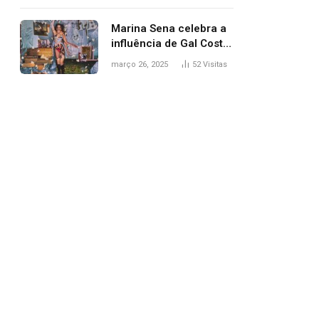
segurança; polícia
investiga
Marina Sena celebra a
influência de Gal Costa
na arte do álbum
março 26, 2025
52
Visitas
‘Coisas naturais’
pp