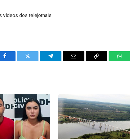
s vídeos dos telejornais.
Facebook
Twitter
Telegram
Email
Copy
WhatsA
Link