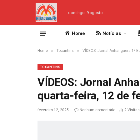
domingo, 9 agosto
Home
Notícias
»
»
Home
Tocantins
VÍDEOS: Jornal Anhanguera 1ª Edi
TOCANTINS
VÍDEOS: Jornal Anha
quarta-feira, 12 de f
fevereiro 12, 2025
Nenhum comentário
2
Visitas