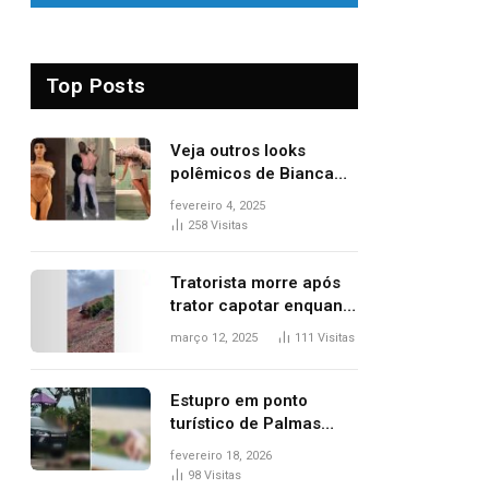
Top Posts
Veja outros looks
polêmicos de Bianca
Censori, esposa de
fevereiro 4, 2025
Kanye West que
258
Visitas
apareceu nua no
Grammy 2025
Tratorista morre após
trator capotar enquanto
removia vegetação em
março 12, 2025
111
Visitas
ribanceira de rodovia
Estupro em ponto
turístico de Palmas
ocorreu em frente à
fevereiro 18, 2026
viatura e base de
98
Visitas