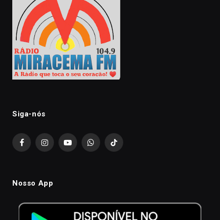
Siga-nós
Facebook
Instagram
YouTube
WhatsApp
TikTok
Nosso App