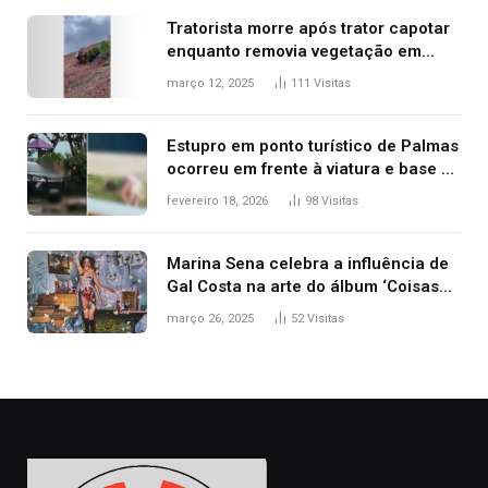
Tratorista morre após trator capotar
enquanto removia vegetação em
ribanceira de rodovia
março 12, 2025
111
Visitas
Estupro em ponto turístico de Palmas
ocorreu em frente à viatura e base de
segurança; polícia investiga
fevereiro 18, 2026
98
Visitas
Marina Sena celebra a influência de
Gal Costa na arte do álbum ‘Coisas
naturais’
março 26, 2025
52
Visitas