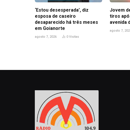
‘Estou desesperada’, diz
Jovem de
esposa de caseiro
tiros ap
desaparecido há três meses
avenida 
em Goianorte
agosto 7, 202
agosto 7, 2026
0
Visitas