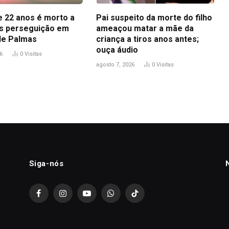
 22 anos é morto a
Pai suspeito da morte do filho
ós perseguição em
ameaçou matar a mãe da
de Palmas
criança a tiros anos antes;
ouça áudio
6
0
Visitas
agosto 7, 2026
0
Visitas
Siga-nós
Facebook
Instagram
YouTube
WhatsApp
TikTok