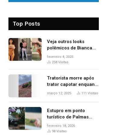
Top Posts
Veja outros looks
polêmicos de Bianca
Censori, esposa de
fevereiro 4, 2025
Kanye West que
258
Visitas
apareceu nua no
Grammy 2025
Tratorista morre após
trator capotar enquanto
removia vegetação em
março 12, 2025
111
Visitas
ribanceira de rodovia
Estupro em ponto
turístico de Palmas
ocorreu em frente à
fevereiro 18, 2026
viatura e base de
98
Visitas