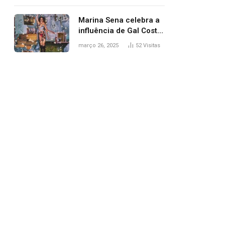
segurança; polícia
investiga
Marina Sena celebra a
influência de Gal Costa
na arte do álbum
março 26, 2025
52
Visitas
‘Coisas naturais’
pp