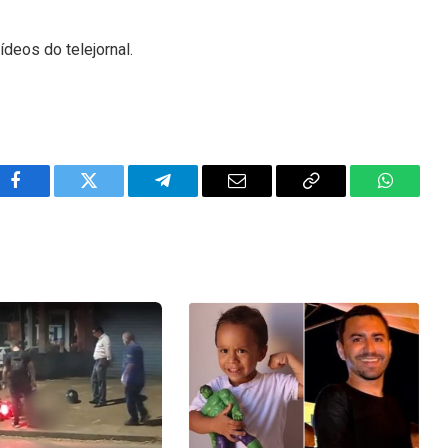
ídeos do telejornal.
Facebook
Twitter
Telegram
Email
Copy
WhatsA
Link