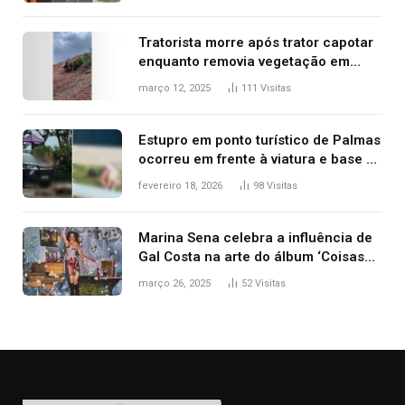
2025
Tratorista morre após trator capotar
enquanto removia vegetação em
ribanceira de rodovia
março 12, 2025
111
Visitas
Estupro em ponto turístico de Palmas
ocorreu em frente à viatura e base de
segurança; polícia investiga
fevereiro 18, 2026
98
Visitas
Marina Sena celebra a influência de
Gal Costa na arte do álbum ‘Coisas
naturais’
março 26, 2025
52
Visitas