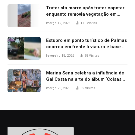
Tratorista morre após trator capotar
enquanto removia vegetação em
ribanceira de rodovia
março 12, 2025
111
Visitas
Estupro em ponto turístico de Palmas
ocorreu em frente à viatura e base de
segurança; polícia investiga
fevereiro 18, 2026
98
Visitas
Marina Sena celebra a influência de
Gal Costa na arte do álbum ‘Coisas
naturais’
março 26, 2025
52
Visitas