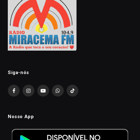
Siga-nós
Facebook
Instagram
YouTube
WhatsApp
TikTok
Nosso App