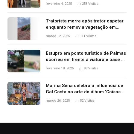
West que apareceu nua no Grammy
fevereiro 4, 2025
258
Visitas
2025
Tratorista morre após trator capotar
enquanto removia vegetação em
ribanceira de rodovia
março 12, 2025
111
Visitas
Estupro em ponto turístico de Palmas
ocorreu em frente à viatura e base de
segurança; polícia investiga
fevereiro 18, 2026
98
Visitas
Marina Sena celebra a influência de
Gal Costa na arte do álbum ‘Coisas
naturais’
março 26, 2025
52
Visitas