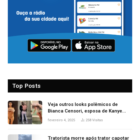
Top Posts
Veja outros looks polêmicos de
Bianca Censori, esposa de Kanye
West que apareceu nua no Grammy
fevereiro 4, 2025
258
Visitas
2025
Tratorista morre após trator capotar