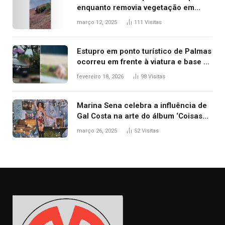
enquanto removia vegetação em
ribanceira de rodovia
março 12, 2025
111
Visitas
Estupro em ponto turístico de Palmas
ocorreu em frente à viatura e base de
segurança; polícia investiga
fevereiro 18, 2026
98
Visitas
Marina Sena celebra a influência de
Gal Costa na arte do álbum ‘Coisas
naturais’
março 26, 2025
52
Visitas