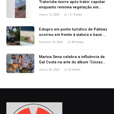
Tratorista morre após trator capotar
enquanto removia vegetação em
ribanceira de rodovia
março 12, 2025
111
Visitas
Estupro em ponto turístico de Palmas
ocorreu em frente à viatura e base de
segurança; polícia investiga
fevereiro 18, 2026
98
Visitas
Marina Sena celebra a influência de
Gal Costa na arte do álbum ‘Coisas
naturais’
março 26, 2025
52
Visitas