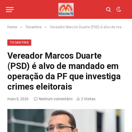
»
»
Home
Tocantins
Vereador Marcos Duarte (PSD) é alvo de mandado em operação da PF que investiga crimes eleitorais
TOCANTINS
Vereador Marcos Duarte
(PSD) é alvo de mandado em
operação da PF que investiga
crimes eleitorais
maio 6, 2026
Nenhum comentário
2
Visitas