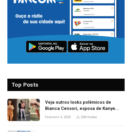
Top Posts
Veja outros looks polêmicos de
Bianca Censori, esposa de Kanye
West que apareceu nua no Grammy
fevereiro 4, 2025
258
Visitas
2025