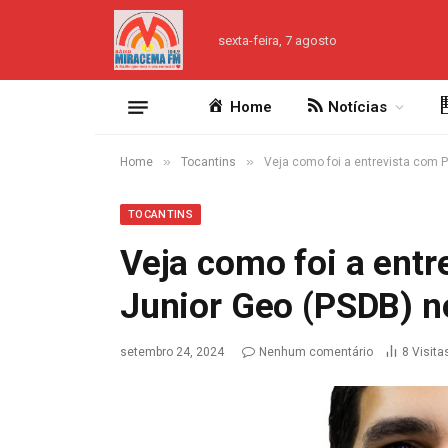
sexta-feira, 7 agosto
Home
Notícias
»
»
Home
Tocantins
Veja como foi a entrevista com 
TOCANTINS
Veja como foi a entr
Junior Geo (PSDB) n
setembro 24, 2024
Nenhum comentário
8
Visita