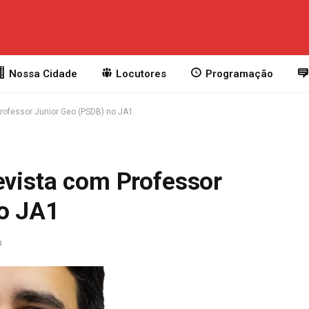
Nossa Cidade
Locutores
Programação
Professor Junior Geo (PSDB) no JA1
evista com Professor
o JA1
s