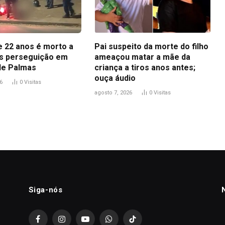
 22 anos é morto a
Pai suspeito da morte do filho
ós perseguição em
ameaçou matar a mãe da
de Palmas
criança a tiros anos antes;
ouça áudio
6
0
Visitas
agosto 7, 2026
0
Visitas
Siga-nós
Facebook
Instagram
YouTube
WhatsApp
TikTok