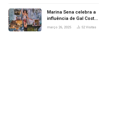
segurança; polícia
investiga
Marina Sena celebra a
influência de Gal Costa
na arte do álbum
março 26, 2025
52
Visitas
‘Coisas naturais’
pp