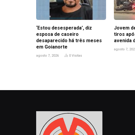
‘Estou desesperada’, diz
Jovem de
esposa de caseiro
tiros ap
desaparecido há três meses
avenida 
em Goianorte
agosto 7, 202
agosto 7, 2026
0
Visitas