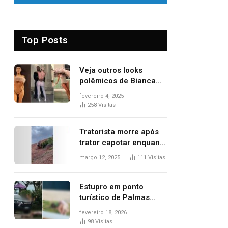
Top Posts
Veja outros looks
polêmicos de Bianca
Censori, esposa de
fevereiro 4, 2025
Kanye West que
258
Visitas
apareceu nua no
Grammy 2025
Tratorista morre após
trator capotar enquanto
removia vegetação em
março 12, 2025
111
Visitas
ribanceira de rodovia
Estupro em ponto
turístico de Palmas
ocorreu em frente à
fevereiro 18, 2026
viatura e base de
98
Visitas