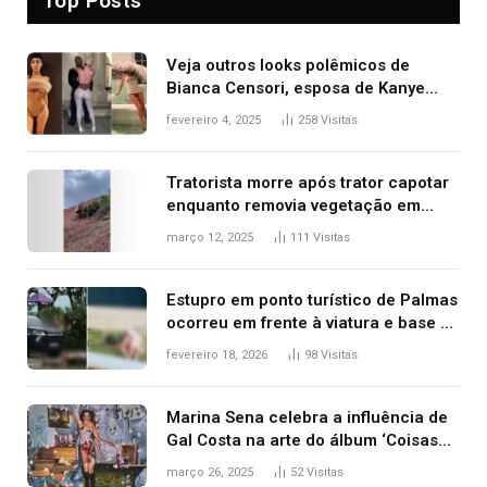
Top Posts
Veja outros looks polêmicos de
Bianca Censori, esposa de Kanye
West que apareceu nua no Grammy
fevereiro 4, 2025
258
Visitas
2025
Tratorista morre após trator capotar
enquanto removia vegetação em
ribanceira de rodovia
março 12, 2025
111
Visitas
Estupro em ponto turístico de Palmas
ocorreu em frente à viatura e base de
segurança; polícia investiga
fevereiro 18, 2026
98
Visitas
Marina Sena celebra a influência de
Gal Costa na arte do álbum ‘Coisas
naturais’
março 26, 2025
52
Visitas