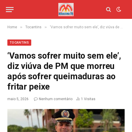
»
»
Home
Tocantins
‘Vamos sofrer muito sem ele’, diz viúva de PM que morreu após sofrer queimaduras ao fritar peixe
TOCANTINS
‘Vamos sofrer muito sem ele’,
diz viúva de PM que morreu
após sofrer queimaduras ao
fritar peixe
maio 5, 2026
Nenhum comentário
1
Visitas