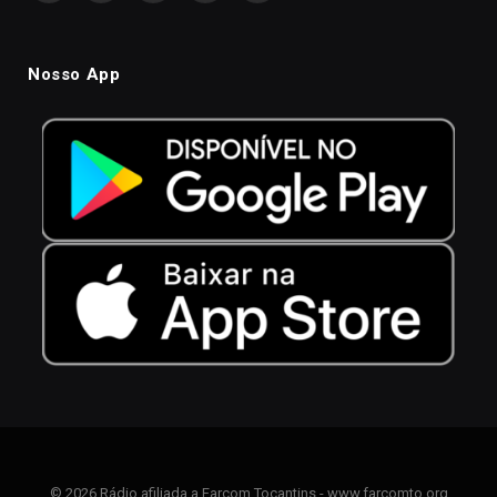
Nosso App
© 2026 Rádio afiliada a Farcom Tocantins - www.farcomto.org