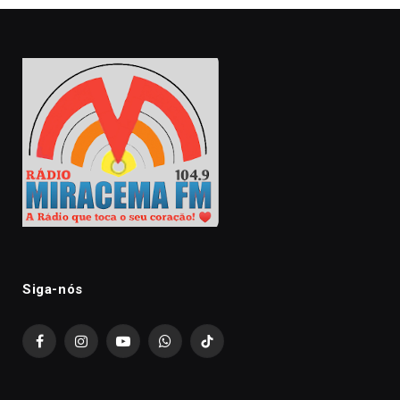
Siga-nós
Facebook
Instagram
YouTube
WhatsApp
TikTok