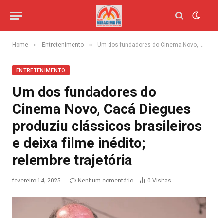
»
»
Home
Entretenimento
Um dos fundadores do Cinema Novo, Cacá Diegues produziu clássicos brasileiros e deixa filme inédito; relembre trajetória
ENTRETENIMENTO
Um dos fundadores do
Cinema Novo, Cacá Diegues
produziu clássicos brasileiros
e deixa filme inédito;
relembre trajetória
fevereiro 14, 2025
Nenhum comentário
0
Visitas