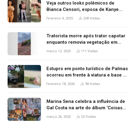
Veja outros looks polêmicos de
Bianca Censori, esposa de Kanye
West que apareceu nua no Grammy
fevereiro 4, 2025
258
Visitas
2025
Tratorista morre após trator capotar
enquanto removia vegetação em
ribanceira de rodovia
março 12, 2025
111
Visitas
Estupro em ponto turístico de Palmas
ocorreu em frente à viatura e base de
segurança; polícia investiga
fevereiro 18, 2026
98
Visitas
Marina Sena celebra a influência de
Gal Costa na arte do álbum ‘Coisas
naturais’
março 26, 2025
52
Visitas