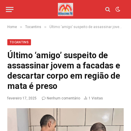
»
»
Home
Tocantins
Último ‘amigo’ suspeito de assassinar jovem a facadas e descartar corpo em região de mata é preso
TOCANTINS
Último ‘amigo’ suspeito de
assassinar jovem a facadas e
descartar corpo em região de
mata é preso
fevereiro 17, 2025
Nenhum comentário
1
Visitas