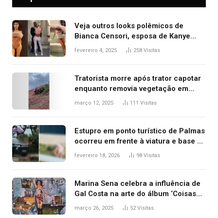
Veja outros looks polêmicos de
Bianca Censori, esposa de Kanye
West que apareceu nua no Grammy
fevereiro 4, 2025
258
Visitas
2025
Tratorista morre após trator capotar
enquanto removia vegetação em
ribanceira de rodovia
março 12, 2025
111
Visitas
Estupro em ponto turístico de Palmas
ocorreu em frente à viatura e base de
segurança; polícia investiga
fevereiro 18, 2026
98
Visitas
Marina Sena celebra a influência de
Gal Costa na arte do álbum ‘Coisas
naturais’
março 26, 2025
52
Visitas