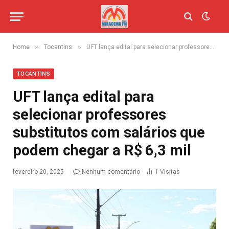
»
»
Home
Tocantins
UFT lança edital para selecionar professores substitutos com salários que podem chegar a R$ 6,3 mil
TOCANTINS
UFT lança edital para
selecionar professores
substitutos com salários que
podem chegar a R$ 6,3 mil
fevereiro 20, 2025
Nenhum comentário
1
Visitas