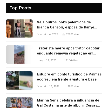
Top Posts
Veja outros looks polêmicos de
Bianca Censori, esposa de Kanye
West que apareceu nua no Grammy
fevereiro 4, 2025
259
Visitas
2025
Tratorista morre após trator capotar
enquanto removia vegetação em
ribanceira de rodovia
março 12, 2025
111
Visitas
Estupro em ponto turístico de Palmas
ocorreu em frente à viatura e base de
segurança; polícia investiga
fevereiro 18, 2026
98
Visitas
Marina Sena celebra a influência de
Gal Costa na arte do álbum ‘Coisas