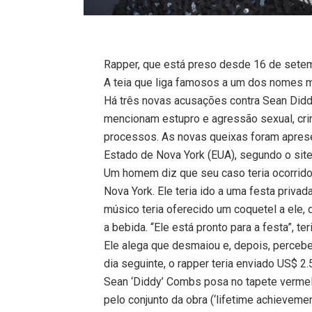
Rapper, que está preso desde 16 de setem
A teia que liga famosos a um dos nomes m
Há três novas acusações contra Sean Did
mencionam estupro e agressão sexual, cr
processos. As novas queixas foram aprese
Estado de Nova York (EUA), segundo o site
Um homem diz que seu caso teria ocorrid
Nova York. Ele teria ido a uma festa priva
músico teria oferecido um coquetel a ele, 
a bebida. “Ele está pronto para a festa”, t
Ele alega que desmaiou e, depois, perceb
dia seguinte, o rapper teria enviado US$ 2.
Sean ‘Diddy’ Combs posa no tapete verme
pelo conjunto da obra (‘lifetime achievemen