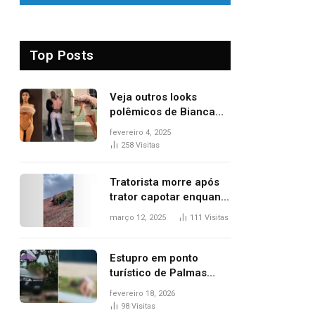
Top Posts
Veja outros looks
polêmicos de Bianca
Censori, esposa de
fevereiro 4, 2025
Kanye West que
258
Visitas
apareceu nua no
Grammy 2025
Tratorista morre após
trator capotar enquanto
removia vegetação em
março 12, 2025
111
Visitas
ribanceira de rodovia
Estupro em ponto
turístico de Palmas
ocorreu em frente à
fevereiro 18, 2026
viatura e base de
98
Visitas