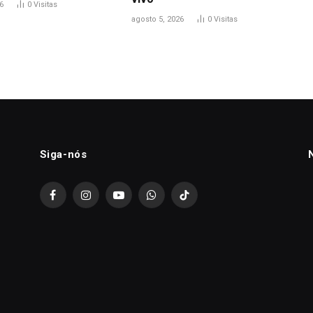
6
0
Visitas
agosto 5, 2026
0
Visitas
Siga-nós
Facebook
Instagram
YouTube
WhatsApp
TikTok