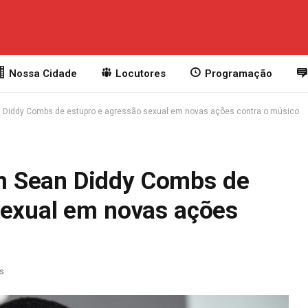
Nossa Cidade
Locutores
Programação
Diddy Combs de estupro e agressão sexual em novas ações contra o músico
 Sean Diddy Combs de
sexual em novas ações
as