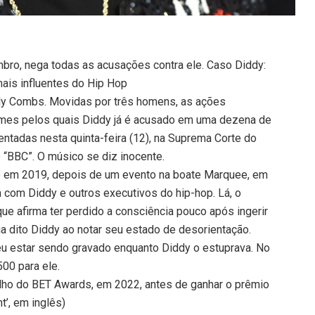
bro, nega todas as acusações contra ele. Caso Diddy:
ais influentes do Hip Hop
dy Combs. Movidas por três homens, as ações
imes pelos quais Diddy já é acusado em uma dezena de
ntadas nesta quinta-feira (12), na Suprema Corte do
 “BBC”. O músico se diz inocente.
o em 2019, depois de um evento na boate Marquee, em
da com Diddy e outros executivos do hip-hop. Lá, o
que afirma ter perdido a consciência pouco após ingerir
eria dito Diddy ao notar seu estado de desorientação.
eu estar sendo gravado enquanto Diddy o estuprava. No
500 para ele.
lho do BET Awards, em 2022, antes de ganhar o prêmio
t’, em inglês)