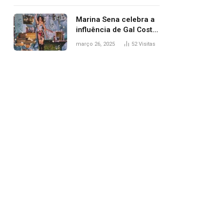
segurança; polícia
investiga
Marina Sena celebra a
influência de Gal Costa
na arte do álbum
março 26, 2025
52
Visitas
‘Coisas naturais’