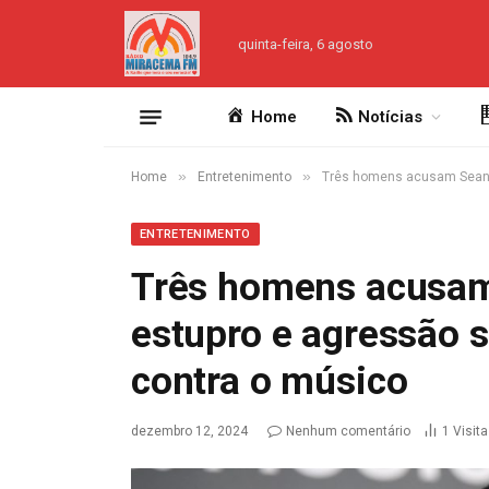
quinta-feira, 6 agosto
Home
Notícias
»
»
Home
Entretenimento
Três homens acusam Sean 
ENTRETENIMENTO
Três homens acusam
estupro e agressão 
contra o músico
dezembro 12, 2024
Nenhum comentário
1
Visit