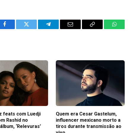
Facebook
Twitter
Telegram
Email
Copy
WhatsA
Link
z feats com Luedji
Quem era Cesar Gastelum,
om Rashid no
influencer mexicano morto a
álbum, ‘Relevuras’
tiros durante transmissão ao
vivo