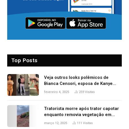
Top Posts
Veja outros looks polêmicos de
Bianca Censori, esposa de Kanye
West que apareceu nua no Grammy
fevereiro 4, 2025
259
Visitas
2025
Tratorista morre após trator capotar
enquanto removia vegetação em
ribanceira de rodovia
março 12, 2025
111
Visitas