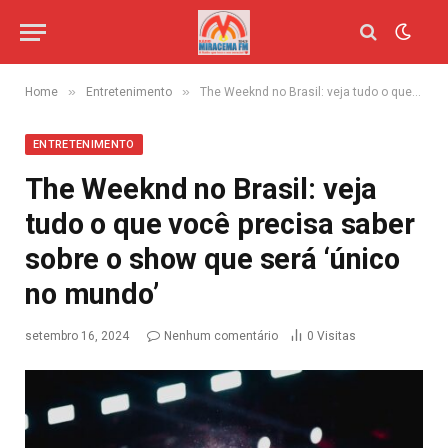
»
»
Home
Entretenimento
The Weeknd no Brasil: veja tudo o que você precisa saber sobre o show que será ‘único no mundo’
ENTRETENIMENTO
The Weeknd no Brasil: veja
tudo o que você precisa saber
sobre o show que será ‘único
no mundo’
setembro 16, 2024
Nenhum comentário
0
Visitas