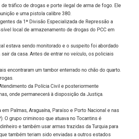
de tráfico de drogas e porte ilegal de arma de fogo. Ele
munição e uma pistola calibre 380.
 agentes da 1ª Divisão Especializada de Repressão a
ssível local de armazenamento de drogas do PCC em
cal estava sendo monitorado e o suspeito foi abordado
air da casa. Antes de entrar no veículo, os policiais
iais encontraram um tambor enterrado no chão do quarto.
drogas.
 Atendimento da Polícia Civil e posteriormente
as, onde permanecerá à disposição da Justiça.
 em Palmas, Araguaína, Paraíso e Porto Nacional e nas
P). O grupo criminoso que atuava no Tocantins é
 dinheiro e também usar armas trazidas da Turquia para
ue também teriam sido enviadas a outros estados