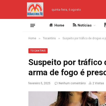
quinta-feira, 6 agosto
Home
Notícias
»
»
Home
Tocantins
Suspeito por tráfico de drogas e 
TOCANTINS
Suspeito por tráfico 
arma de fogo é preso
fevereiro 5, 2025
Nenhum comentário
2
Visitas