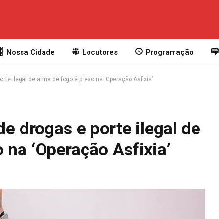
Nossa Cidade
Locutores
Programação
porte ilegal de arma de fogo é preso na ‘Operação Asfixia’
de drogas e porte ilegal de
 na ‘Operação Asfixia’