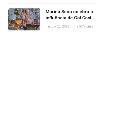
segurança; polícia
investiga
Marina Sena celebra a
influência de Gal Costa
na arte do álbum
março 26, 2025
52
Visitas
‘Coisas naturais’