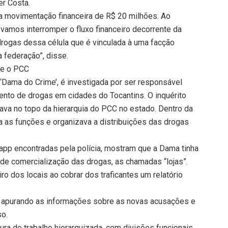
r Costa.
ma movimentação financeira de R$ 20 milhões. Ao
, vamos interromper o fluxo financeiro decorrente da
 drogas dessa célula que é vinculada à uma facção
 federação”, disse.
s e o PCC
‘Dama do Crime’, é investigada por ser responsável
nto de drogas em cidades do Tocantins. O inquérito
tava no topo da hierarquia do PCC no estado. Dentro da
ia as funções e organizava a distribuições das drogas
p encontradas pela polícia, mostram que a Dama tinha
de comercialização das drogas, as chamadas “lojas”.
ro dos locais ao cobrar dos traficantes um relatório
á apurando as informações sobre as novas acusações e
so.
tura de trabalho hierarquizada, com divisões funcionais