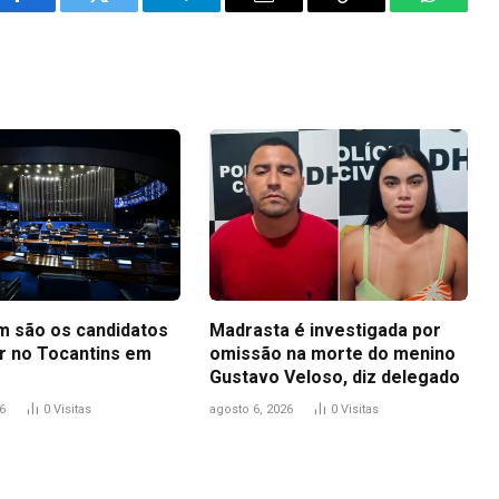
Facebook
Twitter
Telegram
Email
Copy
WhatsA
Link
m são os candidatos
Madrasta é investigada por
r no Tocantins em
omissão na morte do menino
Gustavo Veloso, diz delegado
6
0
Visitas
agosto 6, 2026
0
Visitas