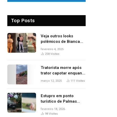
Top Posts
Veja outros looks
polêmicos de Bianca
Censori, esposa de
fevereiro 4, 2025
Kanye West que
258
Visitas
apareceu nua no
Grammy 2025
Tratorista morre após
trator capotar enquanto
removia vegetação em
março 12, 2025
111
Visitas
ribanceira de rodovia
Estupro em ponto
turístico de Palmas
ocorreu em frente à
fevereiro 18, 2026
viatura e base de
98
Visitas