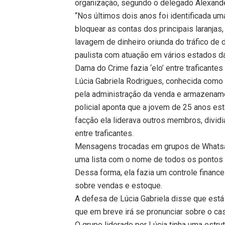
organização, segundo o delegado Alexande
“Nos últimos dois anos foi identificada u
bloquear as contas dos principais laranjas
lavagem de dinheiro oriunda do tráfico de
paulista com atuação em vários estados da
Dama do Crime fazia ‘elo’ entre traficante
Lúcia Gabriela Rodrigues, conhecida como 
pela administração da venda e armazename
policial aponta que a jovem de 25 anos es
facção ela liderava outros membros, divid
entre traficantes.
Mensagens trocadas em grupos de Whatsap
uma lista com o nome de todos os pontos 
Dessa forma, ela fazia um controle financei
sobre vendas e estoque.
A defesa de Lúcia Gabriela disse que est
que em breve irá se pronunciar sobre o ca
O grupo liderado por Lúcia tinha uma estru