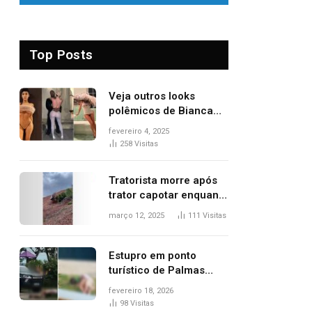
Top Posts
Veja outros looks
polêmicos de Bianca
Censori, esposa de
fevereiro 4, 2025
Kanye West que
258
Visitas
apareceu nua no
Grammy 2025
Tratorista morre após
trator capotar enquanto
removia vegetação em
março 12, 2025
111
Visitas
ribanceira de rodovia
Estupro em ponto
turístico de Palmas
ocorreu em frente à
fevereiro 18, 2026
viatura e base de
98
Visitas