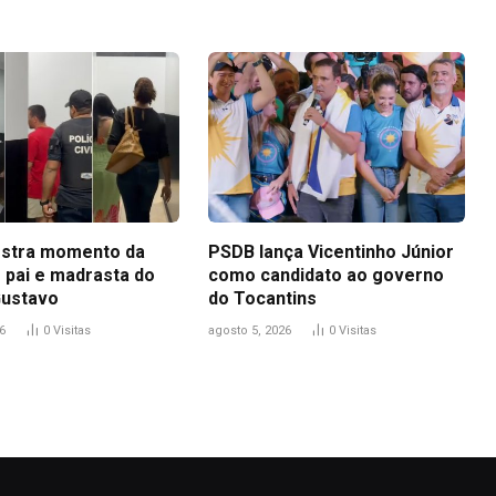
stra momento da
PSDB lança Vicentinho Júnior
 pai e madrasta do
como candidato ao governo
Gustavo
do Tocantins
6
0
Visitas
agosto 5, 2026
0
Visitas