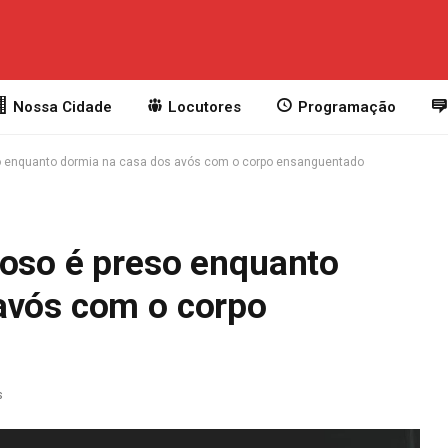
Nossa Cidade
Locutores
Programação
so enquanto dormia na casa dos avós com o corpo ensanguentado
doso é preso enquanto
avós com o corpo
s