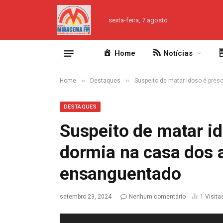
sexta-feira, 7 agosto
Home
Notícias
»
»
Home
Destaques
Suspeito de matar idoso é pre
DESTAQUES
Suspeito de matar i
dormia na casa dos 
ensanguentado
setembro 23, 2024
Nenhum comentário
1
Visita