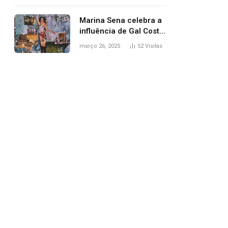
segurança; polícia
investiga
Marina Sena celebra a
influência de Gal Costa
na arte do álbum
março 26, 2025
52
Visitas
‘Coisas naturais’