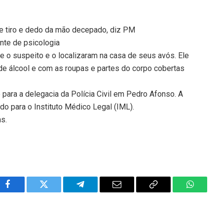
 tiro e dedo da mão decepado, diz PM
nte de psicologia
 o suspeito e o localizaram na casa de seus avós. Ele
de álcool e com as roupas e partes do corpo cobertas
 para a delegacia da Polícia Civil em Pedro Afonso. A
vado para o Instituto Médico Legal (IML).
ns.
Facebook
Twitter
Telegram
Email
Copy
WhatsA
Link