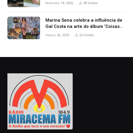
segurança; polícia investiga
fevereiro 18, 2026
98
Visitas
Marina Sena celebra a influência de
Gal Costa na arte do álbum ‘Coisas
naturais’
março 26, 2025
52
Visitas