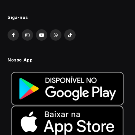
Siga-nós
Facebook
Instagram
YouTube
WhatsApp
TikTok
Nosso App