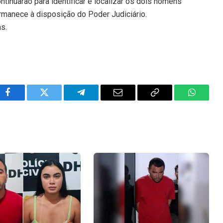
ntinuarão para identificar e localizar os dois homens
manece à disposição do Poder Judiciário.
ns.
Facebook
Twitter
Telegram
Email
Copy
WhatsA
Link