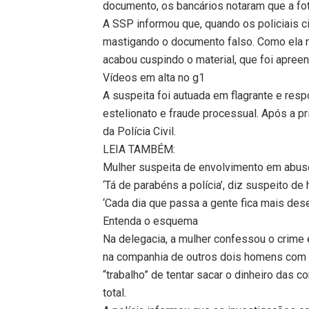
documento, os bancários notaram que a foto
A SSP informou que, quando os policiais ci
mastigando o documento falso. Como ela nã
acabou cuspindo o material, que foi apreen
Vídeos em alta no g1
A suspeita foi autuada em flagrante e res
estelionato e fraude processual. Após a pr
da Polícia Civil.
LEIA TAMBÉM:
Mulher suspeita de envolvimento em abusos 
‘Tá de parabéns a polícia’, diz suspeito d
‘Cada dia que passa a gente fica mais des
Entenda o esquema
Na delegacia, a mulher confessou o crime e
na companhia de outros dois homens com o 
“trabalho” de tentar sacar o dinheiro das 
total.