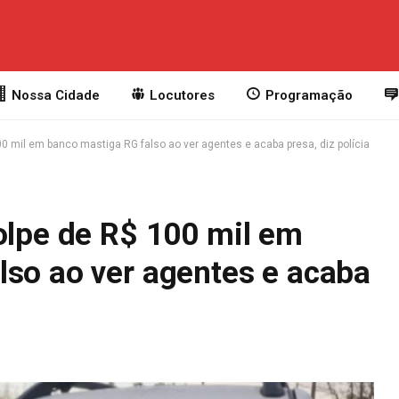
Nossa Cidade
Locutores
Programação
00 mil em banco mastiga RG falso ao ver agentes e acaba presa, diz polícia
olpe de R$ 100 mil em
lso ao ver agentes e acaba