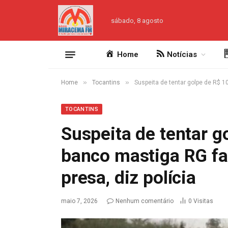
sábado, 8 agosto
Home
Notícias
»
»
Home
Tocantins
Suspeita de tentar golpe de R$ 1
TOCANTINS
Suspeita de tentar g
banco mastiga RG fa
presa, diz polícia
maio 7, 2026
Nenhum comentário
0
Visitas