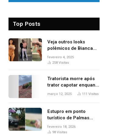
Top Posts
Veja outros looks
polêmicos de Bianca
Censori, esposa de
fevereiro 4, 2025
Kanye West que
258
Visitas
apareceu nua no
Grammy 2025
Tratorista morre após
trator capotar enquanto
removia vegetação em
março 12, 2025
111
Visitas
ribanceira de rodovia
Estupro em ponto
turístico de Palmas
ocorreu em frente à
fevereiro 18, 2026
viatura e base de
98
Visitas