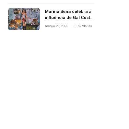
segurança; polícia
investiga
Marina Sena celebra a
influência de Gal Costa
na arte do álbum
março 26, 2025
52
Visitas
‘Coisas naturais’