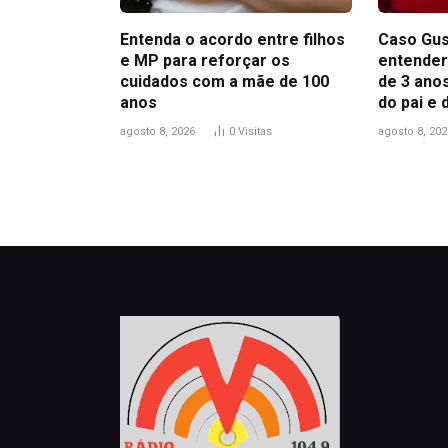
Entenda o acordo entre filhos
Caso Gus
e MP para reforçar os
entender
cuidados com a mãe de 100
de 3 anos
anos
do pai e
agosto 8, 2026
0
Visitas
agosto 8, 202