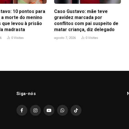
tavo: 10 pontos para
Caso Gustavo: mãe teve
 a morte do menino
gravidez marcada por
 que levou à prisão
conflitos com pai suspeito de
 da madrasta
matar criança, diz delegado
6
0
Visitas
agosto 7, 2026
0
Visitas
Siga-nós
Facebook
Instagram
YouTube
WhatsApp
TikTok