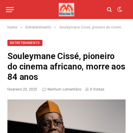
»
»
Home
Entretenimento
Souleymane Cissé, pioneiro do cinema africano, morre aos 84 anos
ENTRETENIMENTO
Souleymane Cissé, pioneiro
do cinema africano, morre aos
84 anos
fevereiro 20, 2025
Nenhum comentário
0
Visitas