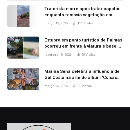
Tratorista morre após trator capotar
enquanto removia vegetação em
ribanceira de rodovia
março 12, 2025
111
Visitas
Estupro em ponto turístico de Palmas
ocorreu em frente à viatura e base de
segurança; polícia investiga
fevereiro 18, 2026
98
Visitas
Marina Sena celebra a influência de
Gal Costa na arte do álbum ‘Coisas
naturais’
março 26, 2025
52
Visitas