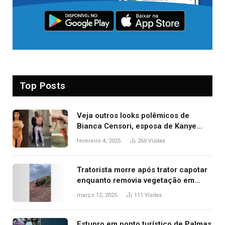
Top Posts
Veja outros looks polêmicos de
Bianca Censori, esposa de Kanye
West que apareceu nua no Grammy
fevereiro 4, 2025
260
Visitas
2025
Tratorista morre após trator capotar
enquanto removia vegetação em
ribanceira de rodovia
março 12, 2025
111
Visitas
Estupro em ponto turístico de Palmas