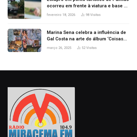
ocorreu em frente à viatura e base de
segurança; polícia investiga
fevereiro 18, 2026
98
Visitas
Marina Sena celebra a influência de
Gal Costa na arte do álbum ‘Coisas
naturais’
março 26, 2025
52
Visitas