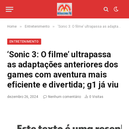
»
»
Home
Entretenimento
‘Sonic 3: O filme’ ultrapassa as adaptações anteriores dos games com aventura mais eficiente e divertida; g1 já viu
ENTRETENIMENTO
‘Sonic 3: O filme’ ultrapassa
as adaptações anteriores dos
games com aventura mais
eficiente e divertida; g1 já viu
dezembro 26, 2024
Nenhum comentário
0
Visitas