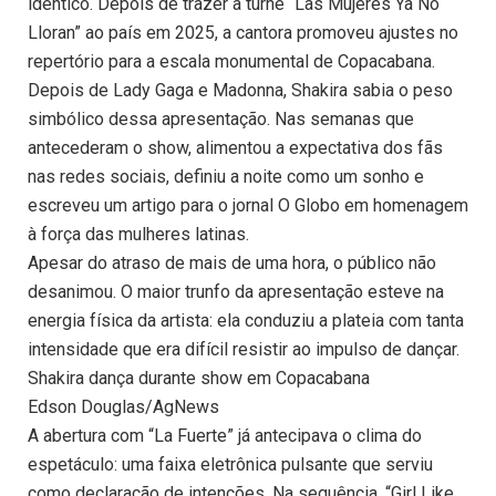
idêntico. Depois de trazer a turnê “Las Mujeres Ya No
Lloran” ao país em 2025, a cantora promoveu ajustes no
repertório para a escala monumental de Copacabana.
Depois de Lady Gaga e Madonna, Shakira sabia o peso
simbólico dessa apresentação. Nas semanas que
antecederam o show, alimentou a expectativa dos fãs
nas redes sociais, definiu a noite como um sonho e
escreveu um artigo para o jornal O Globo em homenagem
à força das mulheres latinas.
Apesar do atraso de mais de uma hora, o público não
desanimou. O maior trunfo da apresentação esteve na
energia física da artista: ela conduziu a plateia com tanta
intensidade que era difícil resistir ao impulso de dançar.
Shakira dança durante show em Copacabana
Edson Douglas/AgNews
A abertura com “La Fuerte” já antecipava o clima do
espetáculo: uma faixa eletrônica pulsante que serviu
como declaração de intenções. Na sequência, “Girl Like