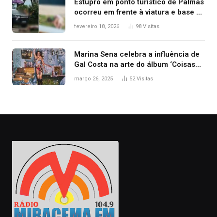
Estupro em ponto turístico de Palmas
ocorreu em frente à viatura e base de
segurança; polícia investiga
fevereiro 18, 2026
98
Visitas
Marina Sena celebra a influência de
Gal Costa na arte do álbum ‘Coisas
naturais’
março 26, 2025
52
Visitas