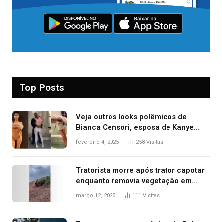
Top Posts
Veja outros looks polêmicos de
Bianca Censori, esposa de Kanye
West que apareceu nua no Grammy
fevereiro 4, 2025
258
Visitas
2025
Tratorista morre após trator capotar
enquanto removia vegetação em
ribanceira de rodovia
março 12, 2025
111
Visitas