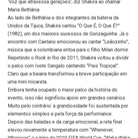
‘Voz que atravessa gerações’, diz Shakira ao chamar
Maria Bethânia
Ao lado de Bethânia e dos integrantes da bateria da
Unidos da Tijuca, Shakira cantou “O Que É, O Que É?”
(1982), um dos maiores sucessos de Gonzaguinha. Já o
encontro com Caetano emocionou ao cantar “Leãozinho”,
música que a colombiana entoa para o filho Milan dormir.
Repetindo o Rock in Rio de 2011, Shakira voltou a dividir
o palco com Ivete Sangalo cantando “Pais Tropical”.
Claro que a baiana transformou a breve participação em
uma mini micareta.
Embora tenha ocupado o maior palco da história do
evento, isso não significou apoio em grandes cenários.
Muito pelo contrário: a grandiosidade foi sustentada por
elementos simples e pela força da performance.
Depois das baladas e da carga emocional, a reta final
elevou novamente a temperatura com “Whenever,
Wherever” e o hino da 2010 FIFA World Cup, “Waka Waka