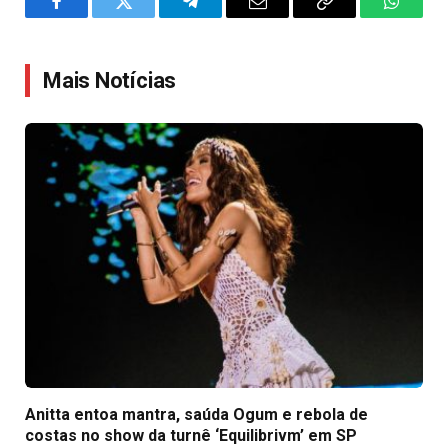
Facebook
Twitter
Telegram
Email
Copy
WhatsA
Link
Mais Notícias
Anitta entoa mantra, saúda Ogum e rebola de
costas no show da turnê ‘Equilibrivm’ em SP