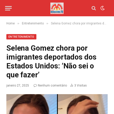
»
»
Home
Entretenimento
Selena Gomez chora por imigrantes deportados dos Estados Unidos: ‘Não sei o que fazer’
ENTRETENIMENTO
Selena Gomez chora por
imigrantes deportados dos
Estados Unidos: ‘Não sei o
que fazer’
janeiro 27, 2025
Nenhum comentário
3
Visitas