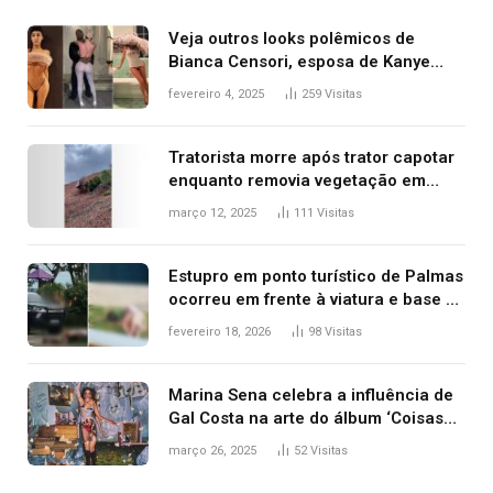
Veja outros looks polêmicos de
Bianca Censori, esposa de Kanye
West que apareceu nua no Grammy
fevereiro 4, 2025
259
Visitas
2025
Tratorista morre após trator capotar
enquanto removia vegetação em
ribanceira de rodovia
março 12, 2025
111
Visitas
Estupro em ponto turístico de Palmas
ocorreu em frente à viatura e base de
segurança; polícia investiga
fevereiro 18, 2026
98
Visitas
Marina Sena celebra a influência de
Gal Costa na arte do álbum ‘Coisas
naturais’
março 26, 2025
52
Visitas