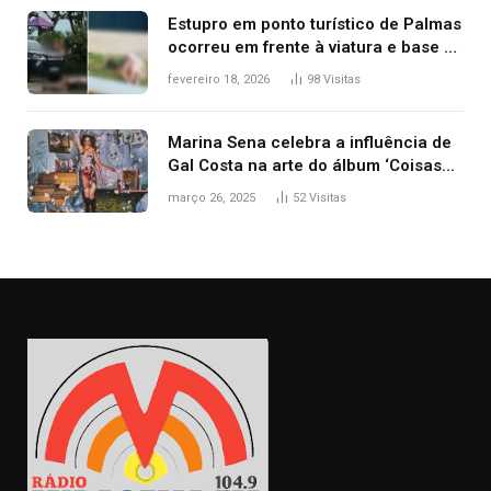
Estupro em ponto turístico de Palmas
ocorreu em frente à viatura e base de
segurança; polícia investiga
fevereiro 18, 2026
98
Visitas
Marina Sena celebra a influência de
Gal Costa na arte do álbum ‘Coisas
naturais’
março 26, 2025
52
Visitas