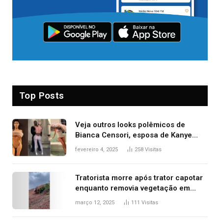
Top Posts
Veja outros looks polêmicos de
Bianca Censori, esposa de Kanye
West que apareceu nua no Grammy
fevereiro 4, 2025
258
Visitas
2025
Tratorista morre após trator capotar
enquanto removia vegetação em
ribanceira de rodovia
março 12, 2025
111
Visitas