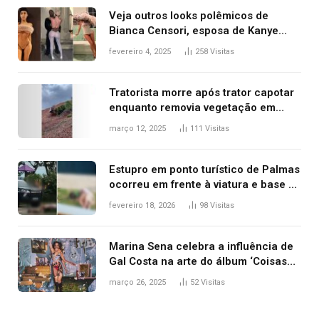
Veja outros looks polêmicos de
Bianca Censori, esposa de Kanye
West que apareceu nua no Grammy
fevereiro 4, 2025
258
Visitas
2025
Tratorista morre após trator capotar
enquanto removia vegetação em
ribanceira de rodovia
março 12, 2025
111
Visitas
Estupro em ponto turístico de Palmas
ocorreu em frente à viatura e base de
segurança; polícia investiga
fevereiro 18, 2026
98
Visitas
Marina Sena celebra a influência de
Gal Costa na arte do álbum ‘Coisas
naturais’
março 26, 2025
52
Visitas