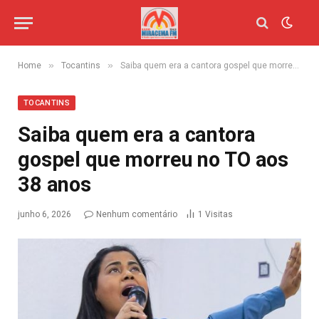
»
»
Home
Tocantins
Saiba quem era a cantora gospel que morreu no TO aos 38 anos
TOCANTINS
Saiba quem era a cantora
gospel que morreu no TO aos
38 anos
junho 6, 2026
Nenhum comentário
1
Visitas