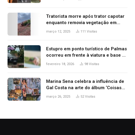
2025
Tratorista morre após trator capotar
enquanto removia vegetação em
ribanceira de rodovia
março 12, 2025
111
Visitas
Estupro em ponto turístico de Palmas
ocorreu em frente à viatura e base de
segurança; polícia investiga
fevereiro 18, 2026
98
Visitas
Marina Sena celebra a influência de
Gal Costa na arte do álbum ‘Coisas
naturais’
março 26, 2025
52
Visitas