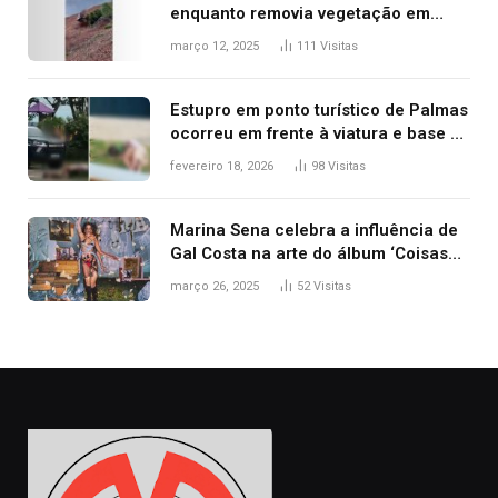
enquanto removia vegetação em
ribanceira de rodovia
março 12, 2025
111
Visitas
Estupro em ponto turístico de Palmas
ocorreu em frente à viatura e base de
segurança; polícia investiga
fevereiro 18, 2026
98
Visitas
Marina Sena celebra a influência de
Gal Costa na arte do álbum ‘Coisas
naturais’
março 26, 2025
52
Visitas