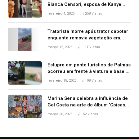
Bianca Censori, esposa de Kanye
West que apareceu nua no Grammy
fevereiro 4, 2025
258
Visitas
2025
Tratorista morre após trator capotar
enquanto removia vegetação em
ribanceira de rodovia
março 12, 2025
111
Visitas
Estupro em ponto turístico de Palmas
ocorreu em frente à viatura e base de
segurança; polícia investiga
fevereiro 18, 2026
98
Visitas
Marina Sena celebra a influência de
Gal Costa na arte do álbum ‘Coisas
naturais’
março 26, 2025
52
Visitas