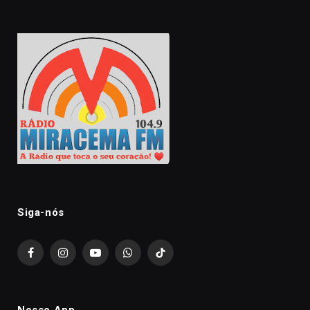
Siga-nós
Facebook
Instagram
YouTube
WhatsApp
TikTok