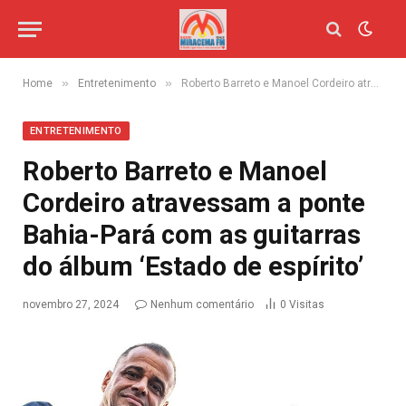
»
»
Home
Entretenimento
Roberto Barreto e Manoel Cordeiro atravessam a ponte Bahia-Pará com as guitarras do álbum ‘Estado de espírito’
ENTRETENIMENTO
Roberto Barreto e Manoel
Cordeiro atravessam a ponte
Bahia-Pará com as guitarras
do álbum ‘Estado de espírito’
novembro 27, 2024
Nenhum comentário
0
Visitas