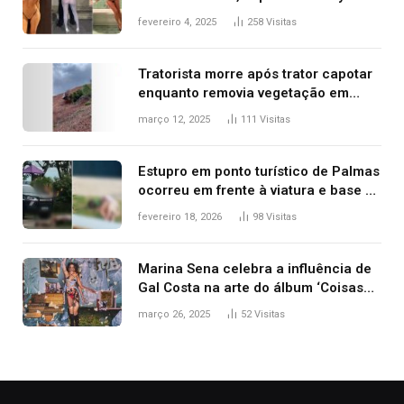
West que apareceu nua no Grammy
fevereiro 4, 2025
258
Visitas
2025
Tratorista morre após trator capotar
enquanto removia vegetação em
ribanceira de rodovia
março 12, 2025
111
Visitas
Estupro em ponto turístico de Palmas
ocorreu em frente à viatura e base de
segurança; polícia investiga
fevereiro 18, 2026
98
Visitas
Marina Sena celebra a influência de
Gal Costa na arte do álbum ‘Coisas
naturais’
março 26, 2025
52
Visitas