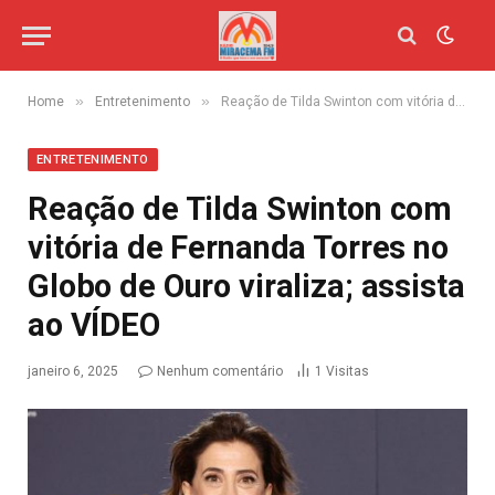
»
»
Home
Entretenimento
Reação de Tilda Swinton com vitória de Fernanda Torres no Globo de Ouro viraliza; assista ao VÍDEO
ENTRETENIMENTO
Reação de Tilda Swinton com
vitória de Fernanda Torres no
Globo de Ouro viraliza; assista
ao VÍDEO
janeiro 6, 2025
Nenhum comentário
1
Visitas