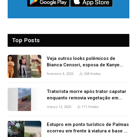
Top Posts
Veja outros looks polêmicos de
Bianca Censori, esposa de Kanye
West que apareceu nua no Grammy
fevereiro 4, 2025
258
Visitas
2025
Tratorista morre após trator capotar
enquanto removia vegetação em
ribanceira de rodovia
março 12, 2025
111
Visitas
Estupro em ponto turístico de Palmas
ocorreu em frente à viatura e base de