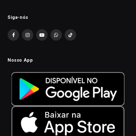
Siga-nós
Facebook
Instagram
YouTube
WhatsApp
TikTok
Nosso App