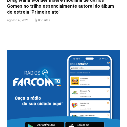
Drag Ivana Wonder insere modinha de Carlos
Gomes no trilho essencialmente autoral do álbum
de estreia ‘Primeiro ato’
agosto 6, 2026
0
Visitas