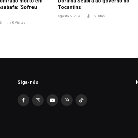
ontrado morto em
Dorinha Seabra ao governo do
esabafa: ‘Sofreu
Tocantins
agosto 5, 2026
0
Visitas
6
0
Visitas
Siga-nós
Facebook
Instagram
YouTube
WhatsApp
TikTok