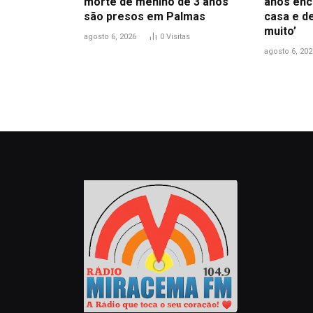
morte de menino de 3 anos
anos enc
são presos em Palmas
casa e d
muito’
agosto 6, 2026
0
Visitas
agosto 6, 202