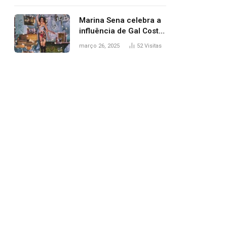
segurança; polícia
investiga
Marina Sena celebra a
influência de Gal Costa
na arte do álbum
março 26, 2025
52
Visitas
‘Coisas naturais’