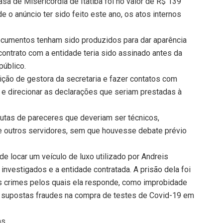
sa de Misericórdia de Itatiba foi no valor de R$ 139
 o anúncio ter sido feito este ano, os atos internos
documentos tenham sido produzidos para dar aparência
ontrato com a entidade teria sido assinado antes da
público.
ição de gestora da secretaria e fazer contatos com
 e direcionar as declarações que seriam prestadas à
inutas de pareceres que deveriam ser técnicos,
de outros servidores, sem que houvesse debate prévio
e locar um veículo de luxo utilizado por Andreis
s investigados e a entidade contratada. A prisão dela foi
os crimes pelos quais ela responde, como improbidade
por supostas fraudes na compra de testes de Covid-19 em
ns.