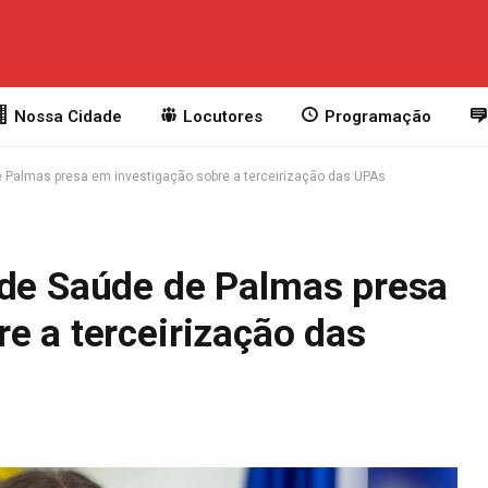
Nossa Cidade
Locutores
Programação
 Palmas presa em investigação sobre a terceirização das UPAs
 de Saúde de Palmas presa
e a terceirização das