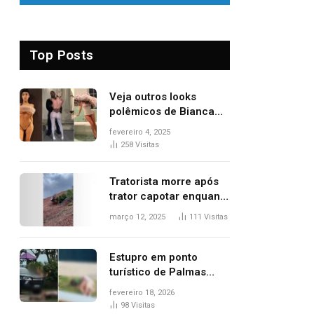
Top Posts
Veja outros looks
polêmicos de Bianca
Censori, esposa de
fevereiro 4, 2025
Kanye West que
258
Visitas
apareceu nua no
Grammy 2025
Tratorista morre após
trator capotar enquanto
removia vegetação em
março 12, 2025
111
Visitas
ribanceira de rodovia
Estupro em ponto
turístico de Palmas
ocorreu em frente à
fevereiro 18, 2026
viatura e base de
98
Visitas