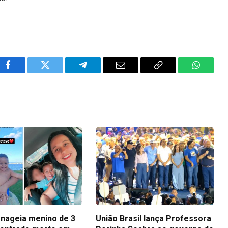
Facebook
Twitter
Telegram
Email
Copy
WhatsA
Link
nageia menino de 3
União Brasil lança Professora