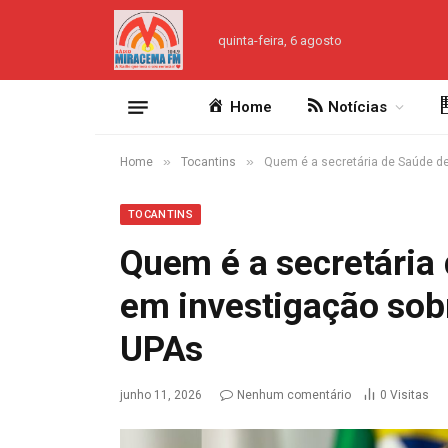
quinta-feira, 6 agosto
Home
Notícias
»
»
Home
Tocantins
Quem é a secretária de Saúde de
TOCANTINS
Quem é a secretária
em investigação sobr
UPAs
junho 11, 2026
Nenhum comentário
0
Visitas