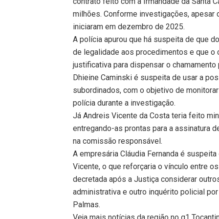
contrato feito com a Irmandade da Santa Ca
milhões. Conforme investigações, apesar de
iniciaram em dezembro de 2025.
A polícia apurou que há suspeita de que 
de legalidade aos procedimentos e que o c
justificativa para dispensar o chamamento 
Dhieine Caminski é suspeita de usar a pos
subordinados, com o objetivo de monitorar
polícia durante a investigação.
Já Andreis Vicente da Costa teria feito m
entregando-as prontas para a assinatura 
na comissão responsável.
A empresária Cláudia Fernanda é suspeita d
Vicente, o que reforçaria o vínculo entre o
decretada após a Justiça considerar outr
administrativa e outro inquérito policial 
Palmas.
Veja mais notícias da região no g1 Tocanti