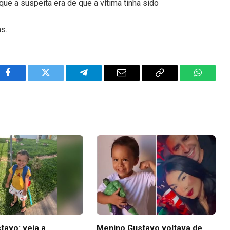
 que a suspeita era de que a vítima tinha sido
ns.
Facebook
Twitter
Telegram
Email
Copy
WhatsA
Link
tavo: veja a
Menino Gustavo voltava de