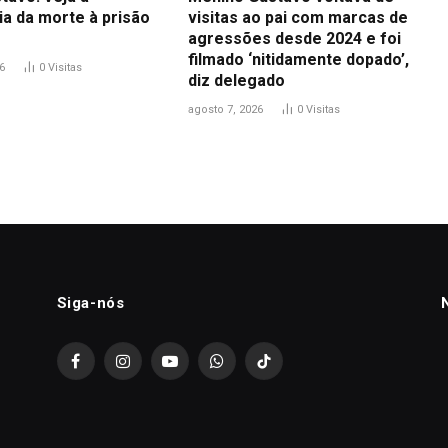
ia da morte à prisão
visitas ao pai com marcas de
agressões desde 2024 e foi
filmado ‘nitidamente dopado’,
6
0
Visitas
diz delegado
agosto 7, 2026
0
Visitas
Siga-nós
Facebook
Instagram
YouTube
WhatsApp
TikTok