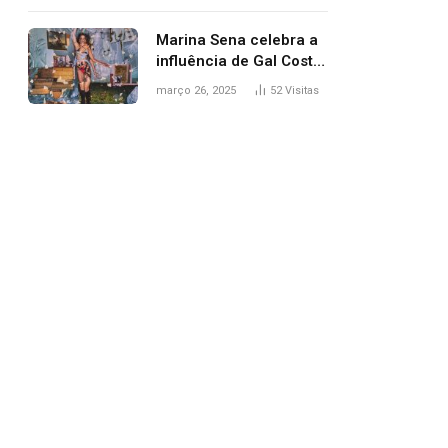
segurança; polícia
investiga
Marina Sena celebra a
influência de Gal Costa
na arte do álbum
março 26, 2025
52
Visitas
‘Coisas naturais’