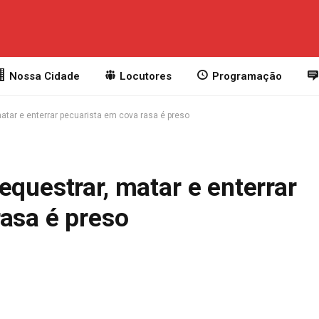
Nossa Cidade
Locutores
Programação
atar e enterrar pecuarista em cova rasa é preso
equestrar, matar e enterrar
rasa é preso