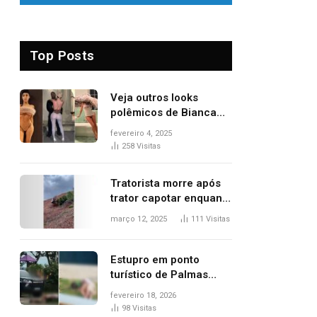
Top Posts
Veja outros looks
polêmicos de Bianca
Censori, esposa de
fevereiro 4, 2025
Kanye West que
258
Visitas
apareceu nua no
Grammy 2025
Tratorista morre após
trator capotar enquanto
removia vegetação em
março 12, 2025
111
Visitas
ribanceira de rodovia
Estupro em ponto
turístico de Palmas
ocorreu em frente à
fevereiro 18, 2026
viatura e base de
98
Visitas