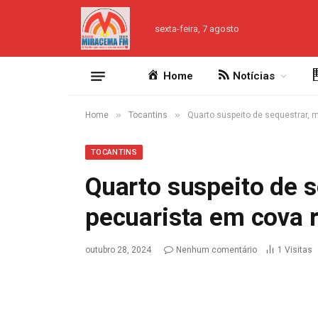
sexta-feira, 7 agosto
Home
Notícias
»
»
Home
Tocantins
Quarto suspeito de sequestrar, m
TOCANTINS
Quarto suspeito de s
pecuarista em cova 
outubro 28, 2024
Nenhum comentário
1
Visitas