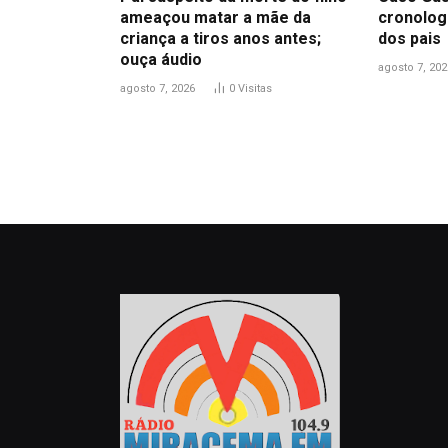
ameaçou matar a mãe da
cronolog
criança a tiros anos antes;
dos pais
ouça áudio
agosto 7, 202
agosto 7, 2026
0
Visitas