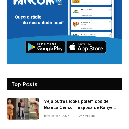
Top Posts
Veja outros looks polêmicos de
Bianca Censori, esposa de Kanye
West que apareceu nua no Grammy
fevereiro 4, 2025
258
Visitas
2025