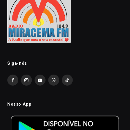
Siga-nós
Facebook
Instagram
YouTube
WhatsApp
TikTok
Nosso App