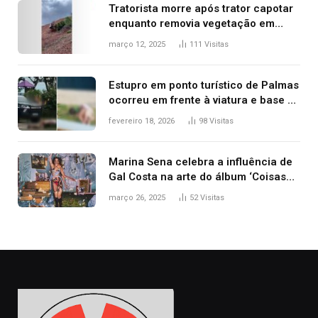
Tratorista morre após trator capotar
enquanto removia vegetação em
ribanceira de rodovia
março 12, 2025
111
Visitas
Estupro em ponto turístico de Palmas
ocorreu em frente à viatura e base de
segurança; polícia investiga
fevereiro 18, 2026
98
Visitas
Marina Sena celebra a influência de
Gal Costa na arte do álbum ‘Coisas
naturais’
março 26, 2025
52
Visitas