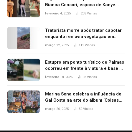
Bianca Censori, esposa de Kanye
West que apareceu nua no Grammy
fevereiro 4, 2025
258
Visitas
2025
Tratorista morre após trator capotar
enquanto removia vegetação em
ribanceira de rodovia
março 12, 2025
111
Visitas
Estupro em ponto turístico de Palmas
ocorreu em frente à viatura e base de
segurança; polícia investiga
fevereiro 18, 2026
98
Visitas
Marina Sena celebra a influência de
Gal Costa na arte do álbum ‘Coisas
naturais’
março 26, 2025
52
Visitas