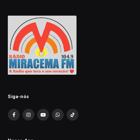
Siga-nós
Facebook
Instagram
YouTube
WhatsApp
TikTok