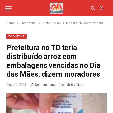
»
»
Home
Tocantins
Prefeitura no TO teria distribuído arroz com embalagens vencidas no Dia das Mães, dizem moradores
TOCANTINS
Prefeitura no TO teria
distribuído arroz com
embalagens vencidas no Dia
das Mães, dizem moradores
maio 11, 2026
Nenhum comentário
0
Visitas