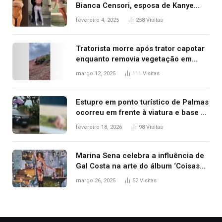
Bianca Censori, esposa de Kanye
West que apareceu nua no Grammy
fevereiro 4, 2025
258
Visitas
2025
Tratorista morre após trator capotar
enquanto removia vegetação em
ribanceira de rodovia
março 12, 2025
111
Visitas
Estupro em ponto turístico de Palmas
ocorreu em frente à viatura e base de
segurança; polícia investiga
fevereiro 18, 2026
98
Visitas
Marina Sena celebra a influência de
Gal Costa na arte do álbum ‘Coisas
naturais’
março 26, 2025
52
Visitas