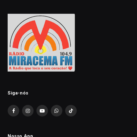
Siga-nós
Facebook
Instagram
YouTube
WhatsApp
TikTok
Nosso App