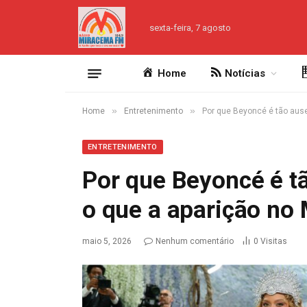
sexta-feira, 7 agosto
Home
Notícias
»
»
Home
Entretenimento
Por que Beyoncé é tão ause
ENTRETENIMENTO
Por que Beyoncé é t
o que a aparição no 
maio 5, 2026
Nenhum comentário
0
Visitas