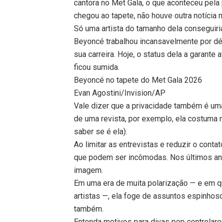
cantora no Met Gala, o que aconteceu pel
chegou ao tapete, não houve outra notícia
Só uma artista do tamanho dela conseguiri
Beyoncé trabalhou incansavelmente por déc
sua carreira. Hoje, o status dela a garan
ficou sumida.
Beyoncé no tapete do Met Gala 2026
Evan Agostini/Invision/AP
Vale dizer que a privacidade também é um
de uma revista, por exemplo, ela costuma r
saber se é ela).
Ao limitar as entrevistas e reduzir o con
que podem ser incômodas. Nos últimos an
imagem.
Em uma era de muita polarização — e em 
artistas —, ela foge de assuntos espinhos
também.
Entenda motivos para divas pop controlar