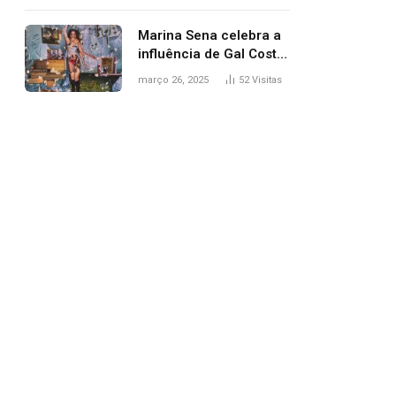
segurança; polícia
investiga
Marina Sena celebra a
influência de Gal Costa
na arte do álbum
março 26, 2025
52
Visitas
‘Coisas naturais’