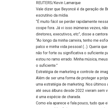
REUTERS/Kevin Lamarque
Vale dizer que Beyoncé é da geração de Br
escrutínio da mídia.
“É muito fácil se perder rapidamente nessa 
cospe fora. Já vi isso inúmeras vezes, n
diretores, executivos, etc”, disse a cantor
“Ao longo da minha carreira, tenho me esf
palco e minha vida pessoal (…). Queria qu
não for forte ou significativa o suficiente
estou no ramo errado. Minha música, meus
o suficiente.”
Estratégia de marketing e controle de im
Além de ser uma forma de proteger a pró
uma estratégia de marketing. Nos últimos 
até seus álbuns desde 2022 vieram sem v
é uma espécie de charada.
Como ela aparece e fala pouco, tudo que el