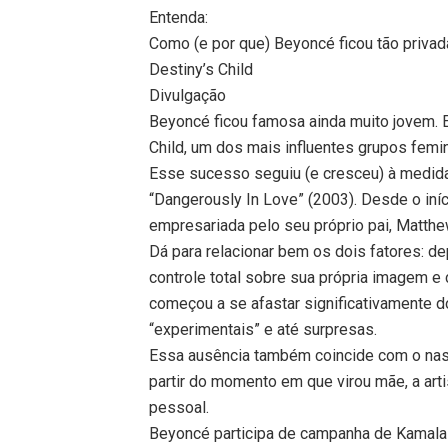
Entenda:
Como (e por que) Beyoncé ficou tão privad
Destiny’s Child
Divulgação
Beyoncé ficou famosa ainda muito jovem. 
Child, um dos mais influentes grupos femi
Esse sucesso seguiu (e cresceu) à medida 
“Dangerously In Love” (2003). Desde o iní
empresariada pelo seu próprio pai, Matth
Dá para relacionar bem os dois fatores: d
controle total sobre sua própria imagem e 
começou a se afastar significativamente 
“experimentais” e até surpresas.
Essa ausência também coincide com o nasci
partir do momento em que virou mãe, a art
pessoal.
Beyoncé participa de campanha de Kamala 