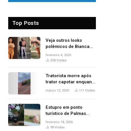
Top Posts
Veja outros looks
polêmicos de Bianca
Censori, esposa de
fevereiro 4, 2025
Kanye West que
258
Visitas
apareceu nua no
Grammy 2025
Tratorista morre após
trator capotar enquanto
removia vegetação em
março 12, 2025
111
Visitas
ribanceira de rodovia
Estupro em ponto
turístico de Palmas
ocorreu em frente à
fevereiro 18, 2026
viatura e base de
98
Visitas