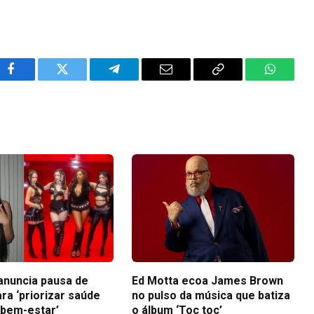
Facebook
Twitter
Telegram
Email
Copy
WhatsA
Link
anuncia pausa de
Ed Motta ecoa James Brown
ra ‘priorizar saúde
no pulso da música que batiza
 bem-estar’
o álbum ‘Toc toc’