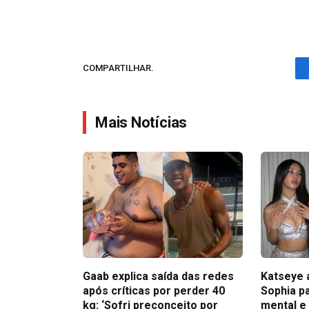
COMPARTILHAR.
Mais Notícias
Gaab explica saída das redes
Katseye 
após críticas por perder 40
Sophia pa
kg: ‘Sofri preconceito por
mental e