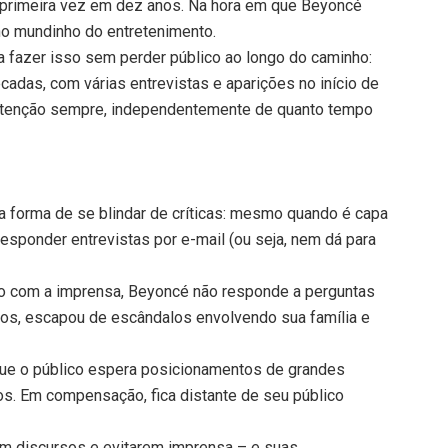
a primeira vez em dez anos. Na hora em que Beyoncé
 no mundinho do entretenimento.
a fazer isso sem perder público ao longo do caminho:
adas, com várias entrevistas e aparições no início de
te atenção sempre, independentemente de quanto tempo
a forma de se blindar de críticas: mesmo quando é capa
esponder entrevistas por e-mail (ou seja, nem dá para
tato com a imprensa, Beyoncé não responde a perguntas
os, escapou de escândalos envolvendo sua família e
que o público espera posicionamentos de grandes
os. Em compensação, fica distante de seu público
em discursos e evitarem imprensa – e suas