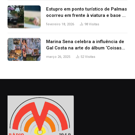
Estupro em ponto turístico de Palmas
ocorreu em frente à viatura e base de
segurança; polícia investiga
fevereiro 18, 2026
98
Visitas
Marina Sena celebra a influência de
Gal Costa na arte do álbum ‘Coisas
naturais’
março 26, 2025
52
Visitas