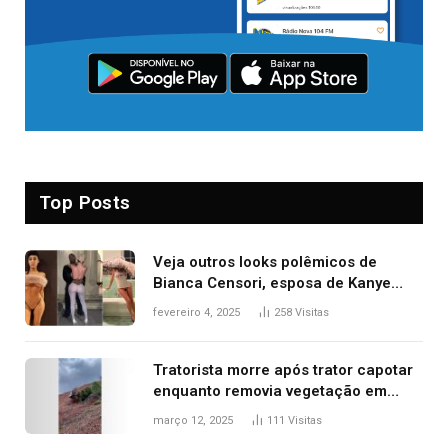
Top Posts
Veja outros looks polêmicos de
Bianca Censori, esposa de Kanye
West que apareceu nua no Grammy
fevereiro 4, 2025
258
Visitas
2025
Tratorista morre após trator capotar
enquanto removia vegetação em
ribanceira de rodovia
março 12, 2025
111
Visitas